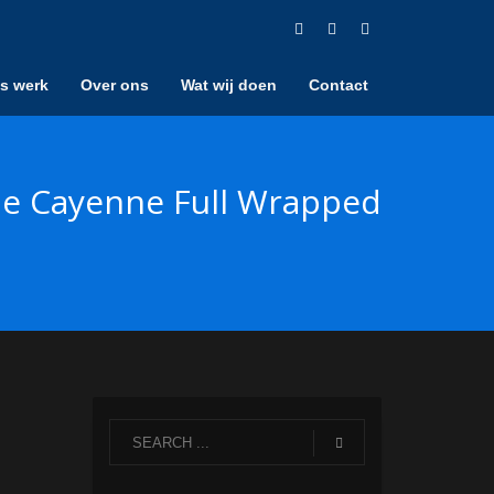
s werk
Over ons
Wat wij doen
Contact
e Cayenne Full Wrapped