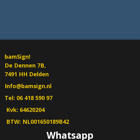
bamSign!
De Dennen 7B,
7491 HH Delden
​Info@bamsign.nl
Tel: 06 418 590 97
Kvk: 64620204
bamSign!
BTW: NL001650189B42
Een nieuwe naam in signland:
bamSign!
Whatsapp
Met meer dan 15 jaar ervaring in belettering, print,