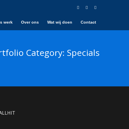
s werk
Over ons
Wat wij doen
Contact
rtfolio Category:
Specials
ALLHIT