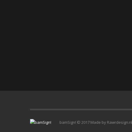
bamSign! © 2017 Made by Rawrdesign.n