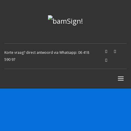
Korte vraag? direct antwoord via Whatsapp:
06 418
590 97