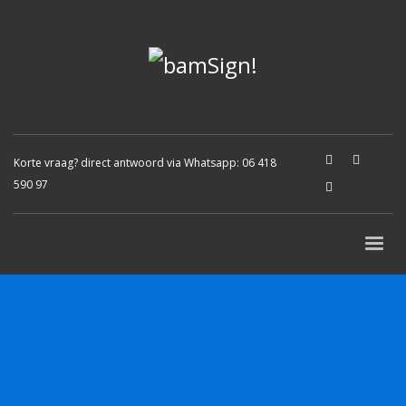
Korte vraag? direct antwoord via Whatsapp:
06 418
590 97