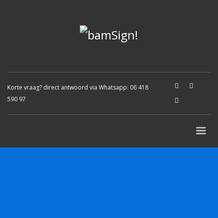
Korte vraag? direct antwoord via Whatsapp:
06 418
590 97